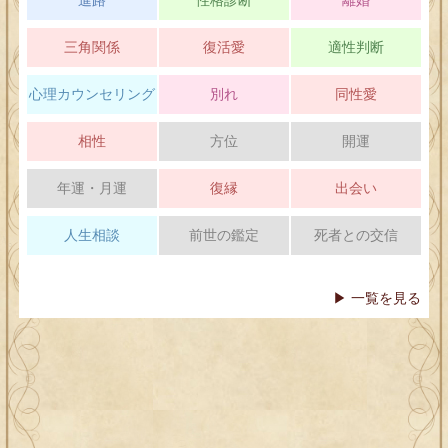
三角関係
復活愛
適性判断
心理カウンセリング
別れ
同性愛
相性
方位
開運
年運・月運
復縁
出会い
人生相談
前世の鑑定
死者との交信
▶ 一覧を見る